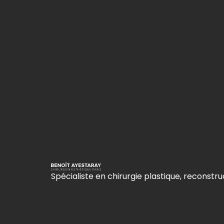
Prenez-vous rendez-vous avec le meilleur ch
Prenez-vous rendez-vous avec le meilleur sp
Prenez-vous rendez-vous avec le meilleur chi
Prenez-vous rendez-vous avec le meilleur spé
Prenez-vous rendez-vous avec le meilleur c
Prenez-vous rendez-vous avec le meilleur sp
Spécialiste en chirurgie plastique, reconstruc