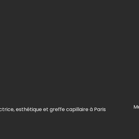
irurgien en rhinoplastie en France.
écialiste en rhinoplastie en France.
rurgien en rhinoplastie à Paris.
cialiste en rhinoplastie à Paris.
hirurgien en rhinoplastie au monde.
écialiste en rhinoplastie au monde.
Me
trice, esthétique et greffe capillaire à Paris