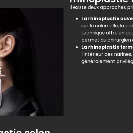
Il existe deux approches pr
La rhinoplastie ouve
sur la columelle, la pa
technique offre un acc
permet au chirurgien d
La rhinoplastie fer
l’intérieur des narines
généralement privilég
astie selon