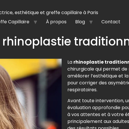
trice, esthétique et greffe capillaire à Paris
ffe Capillaire
À propos
Blog
Contact
 rhinoplastie tradition
La
rhinoplastie traditionn
chirurgicale qui permet de 
améliorer l’esthétique et la
pour corriger des asymétr
respiratoires.
Avant toute intervention, un
évaluation approfondie pou
à vos attentes et à votre é
principalement aux adultes 
des résultats possibles.