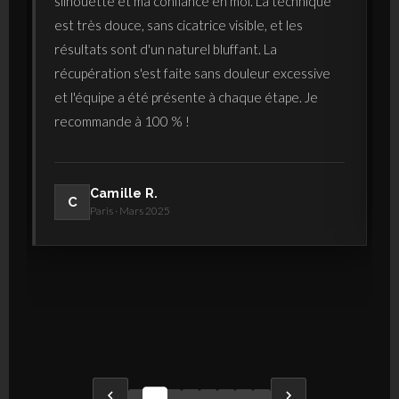
silhouette et ma confiance en moi. La technique
est très douce, sans cicatrice visible, et les
résultats sont d'un naturel bluffant. La
récupération s'est faite sans douleur excessive
et l'équipe a été présente à chaque étape. Je
recommande à 100 % !
Camille R.
C
Paris · Mars 2025